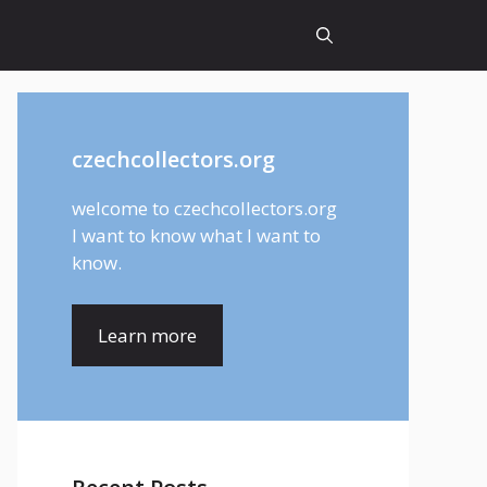
czechcollectors.org
welcome to czechcollectors.org
I want to know what I want to
know.
Learn more